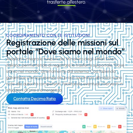
trasferte all’estero.
COORDINAMENTO CON LE ISTITUZIONI
Registrazione delle missioni sul
portale “Dove siamo nel mondo”
AleaRatio integra le funzioni del Ministero degli Affari Esteri
italiano, permettendo di registrare le trasferte sul portale “Dove
siamo nel mondo” direttamente dal sistema. Così l’azienda
garantisce che le presenze dei propri lavoratori all’estero siano
note alle autorità competenti, facilitando eventuali interventi in
situazioni di crisi o emergenza.
Contatta Decima Ratio